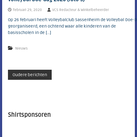
februari 29, 2020
VCS Redacteur & Winkelbeheerder
Op 26 februari heeft Volleybalclub Sassenheim de Volleybal Doe-
georganiseerd, een ochtend waar alle kinderen van de
basisscholen in de […]
Nieuws
B
Oudere berichten
e
r
Shirtsponsoren
i
c