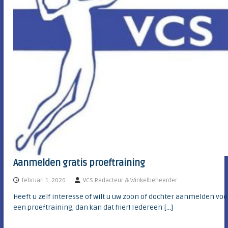
c
e
l
n
u
b
h
v
e
a
i
n
d
m
e
b
o
l
l
e
n
s
t
r
Aanmelden gratis proeftraining
e
e
februari 1, 2026
VCS Redacteur & Winkelbeheerder
k
Heeft u zelf interesse of wilt u uw zoon of dochter aanmelden voo
een proeftraining, dan kan dat hier! Iedereen […]