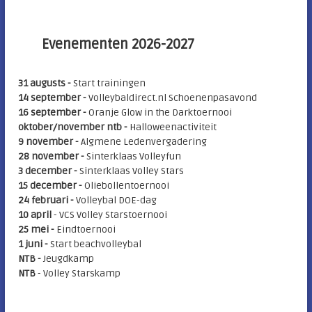
t
Evenementen 2026-2027
i
e
31 augusts -
Start trainingen
14 september -
Volleybaldirect.nl Schoenenpasavond
16 september -
Oranje Glow in the Darktoernooi
oktober/november ntb -
Halloweenactiviteit
9 november -
Algmene Ledenvergadering
28 november -
Sinterklaas Volleyfun
3 december -
Sinterklaas Volley Stars
15 december -
Oliebollentoernooi
24 februari -
Volleybal DOE-dag
10 april
- VCS Volley Starstoernooi
25 mei
-
Eindtoernooi
1 juni -
Start beachvolleybal
NTB -
Jeugdkamp
NTB
- Volley Starskamp