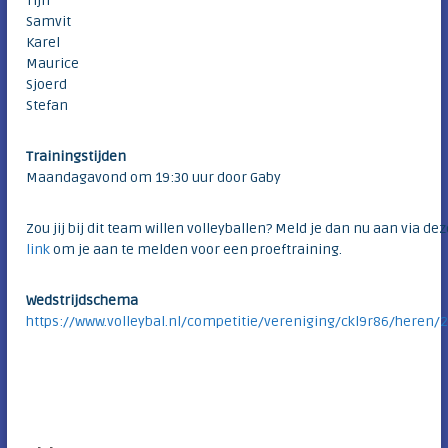
Tijn
c
e
Samvit
l
Karel
n
u
b
Maurice
h
v
Sjoerd
e
a
Stefan
i
n
d
m
e
Trainingstijden
b
Maandagavond om 19:30 uur door Gaby
o
l
l
Zou jij bij dit team willen volleyballen? Meld je dan nu aan via dez
e
link
om je aan te melden voor een proeftraining.
n
s
t
Wedstrijdschema
r
https://www.volleybal.nl/competitie/vereniging/ckl9r86/heren/
e
e
k