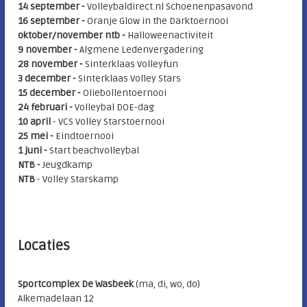
14 september -
Volleybaldirect.nl Schoenenpasavond
16 september -
Oranje Glow in the Darktoernooi
oktober/november ntb -
Halloweenactiviteit
9 november -
Algmene Ledenvergadering
28 november -
Sinterklaas Volleyfun
3 december -
Sinterklaas Volley Stars
15 december -
Oliebollentoernooi
24 februari -
Volleybal DOE-dag
10 april
- VCS Volley Starstoernooi
25 mei
-
Eindtoernooi
1 juni -
Start beachvolleybal
NTB -
Jeugdkamp
NTB
- Volley Starskamp
Locaties
Sportcomplex De Wasbeek
(ma, di, wo, do)
Alkemadelaan 12