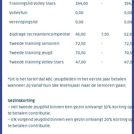
Trainingslid Volley Stars
194,00
-
194,
Volleyfun
0,00
0,00
Verenigingslid
0,00
0,00
Bijdrage recreantencompetitie
45,00
7,50
52,6
Tweede training senioren
72,50
-
72,5
Tweede training jeugd
70,50
-
70,5
Tweede training Volley Stars
47,00
-
47,0
*Dit is het tarief dat ABC-jeugdleden in het eerste jaar betalen
wanneer zij vanaf hun 18e levensjaar naar de Senioren gaan.
Gezinskorting
– Het tweede jeugdlid binnen een gezin ontvangt 10% korting op 
te betalen contributie.
– Elk volgend jeugdlid binnen een gezin ontvangt 20% korting op
te betalen contributie.