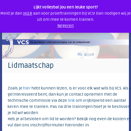
Lijkt volleybal jou een leuke sport?
G
Meld je dan
HIER
aan voor proeftrainingen bij VCS! Dan nodigen wij je
0
V
D
a
uit om mee te komen trainen.
e
n
o
Negeren
g
a
l
e
a
l
z
r
e
e
d
l
y
l
e
b
i
i
Lidmaatschap
g
a
n
s
h
l
t
o
c
e
u
v
l
Zoals je
hier
hebt kunnen lezen, is er voor elk wat wils bij VCS. Als 
o
d
geïnteresseerd bent, dan kun je contact opnemen met de
u
l
technische commissie via deze
link
om vrijblijvend een aantal
b
l
keren mee te trainen. Pas na drie trainingen hoef je te beslissen
e
S
y
je lid wil worden.
a
b
Heb je al besloten om lid te worden? Bekijk nog even de kosten e
s
a
vul dan ons inschrijfformulier hieronder in.
l
s