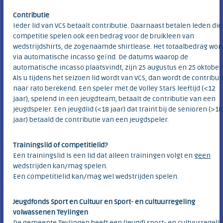
c
e
l
Contributie
n
u
Ieder lid van VCS betaalt contributie. Daarnaast betalen leden die
b
h
competitie spelen ook een bedrag voor de bruikleen van
v
e
wedstrijdshirts, de zogenaamde shirtlease. Het totaalbedrag wor
a
via automatische incasso geïnd. De datums waarop de
i
n
d
automatische incasso plaatsvindt, zijn 25 augustus en 25 oktober
m
e
Als u tijdens het seizoen lid wordt van VCS, dan wordt de contribut
b
naar rato berekend. Een speler met de Volley Stars leeftijd (<12
o
jaar), spelend in een jeugdteam, betaalt de contributie van een
l
jeugdspeler. Een jeugdlid (<18 jaar) dat traint bij de senioren (>18
l
jaar) betaald de contributie van een jeugdspeler.
e
n
s
Trainingslid of competitielid?
t
Een trainingslid is een lid dat alleen trainingen volgt en
geen
r
e
wedstrijden kan/mag spelen.
e
Een competitielid kan/mag wel wedstrijden spelen.
k
Jeugdfonds Sport en Cultuur en Sport- en cultuurregeling
volwassenen Teylingen
De gemeente Teylingen heeft een (Jeugd) sport- en cultuurregelin