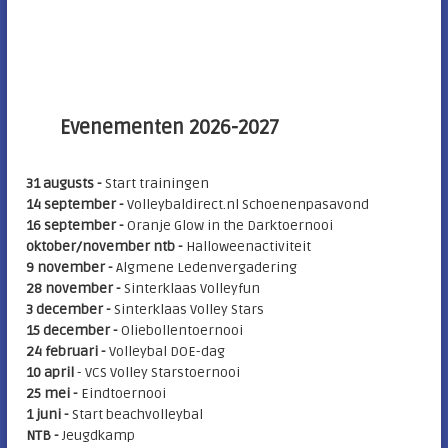
Evenementen 2026-2027
31 augusts -
Start trainingen
14 september -
Volleybaldirect.nl Schoenenpasavond
16 september -
Oranje Glow in the Darktoernooi
oktober/november ntb -
Halloweenactiviteit
9 november -
Algmene Ledenvergadering
28 november -
Sinterklaas Volleyfun
3 december -
Sinterklaas Volley Stars
15 december -
Oliebollentoernooi
24 februari -
Volleybal DOE-dag
10 april
- VCS Volley Starstoernooi
25 mei
-
Eindtoernooi
1 juni -
Start beachvolleybal
NTB -
Jeugdkamp