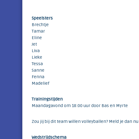
e
a
n
l
h
c
S
peelsters
e
l
Brechtje
i
u
Tamar
m
b
Eline
v
Jet
a
Liva
n
Lieke
d
Tessa
e
Sanne
b
Fenna
o
Madelief
l
l
Trainingstijden
e
Maandagavond om 18:00 uur door Bas en Myrte
n
s
t
Zou jij bij dit team willen volleyballen? Meld je dan n
r
e
Wedstrijdschema