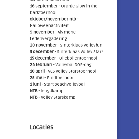
16 september -
Oranje Glow in the
Darktoernooi
oktober/november ntb -
Halloweenactiviteit
9 november -
Algmene
Ledenvergadering
28 november -
Sinterklaas Volleyfun
3 december -
Sinterklaas Volley Stars
15 december -
Oliebollentoernooi
24 februari -
Volleybal DOE-dag
10 april
- VCS Volley Starstoernooi
25 mei
-
Eindtoernooi
1 juni -
Start beachvolleybal
NTB -
Jeugdkamp
NTB
- Volley Starskamp
Locaties