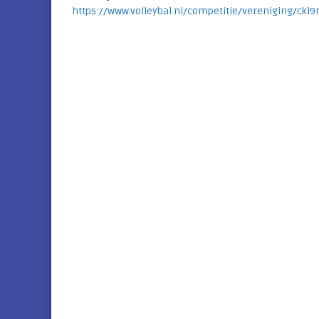
e
https://www.volleybal.nl/competitie/vereniging/ckl
k