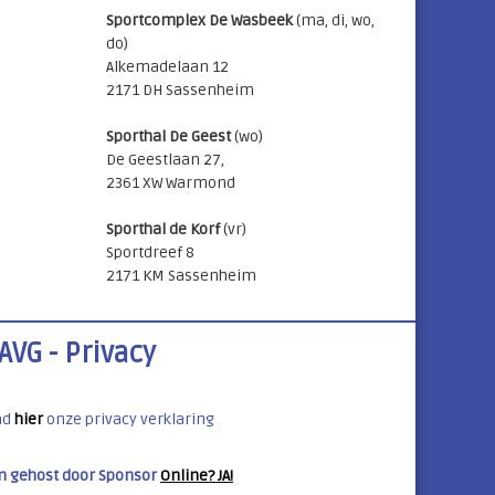
Sportcomplex De Wasbeek
(ma, di, wo,
do)
Alkemadelaan 12
2171 DH Sassenheim
Sporthal De Geest
(wo)
De Geestlaan 27,
2361 XW Warmond
Sporthal de Korf
(vr)
Sportdreef 8
2171 KM Sassenheim
AVG - Privacy
ad
hier
onze privacy verklaring
n gehost door Sponsor
Online? JA!