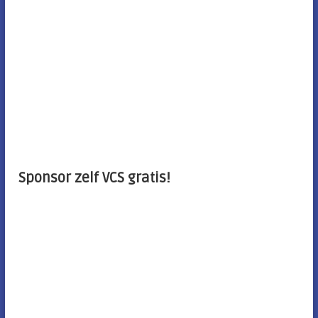
h
t
n
a
v
Sponsor zelf VCS gratis!
i
g
a
t