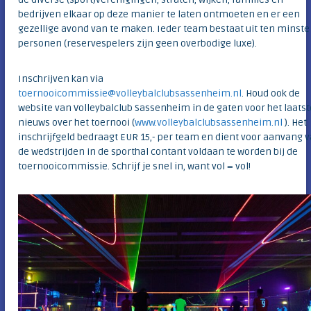
bedrijven elkaar op deze manier te laten ontmoeten en er een
gezellige avond van te maken. Ieder team bestaat uit ten minste
personen (reservespelers zijn geen overbodige luxe).
Inschrijven kan via
toernooicommissie@volleybalclubsassenheim.nl
. Houd ook de
website van Volleybalclub Sassenheim in de gaten voor het laatst
nieuws over het toernooi (
www.volleybalclubsassenheim.nl
). Het
inschrijfgeld bedraagt EUR 15,- per team en dient voor aanvang 
de wedstrijden in de sporthal contant voldaan te worden bij de
toernooicommissie. Schrijf je snel in, want vol = vol!