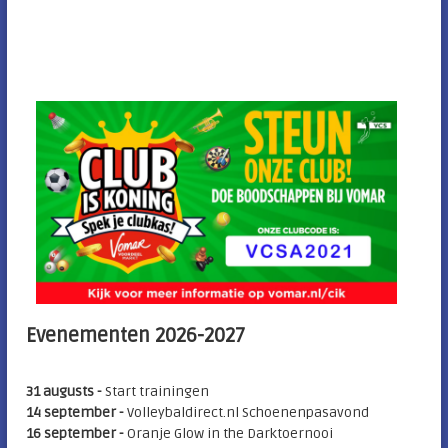
i
e
Evenementen 2026-2027
31 augusts -
Start trainingen
14 september -
Volleybaldirect.nl Schoenenpasavond
16 september -
Oranje Glow in the Darktoernooi