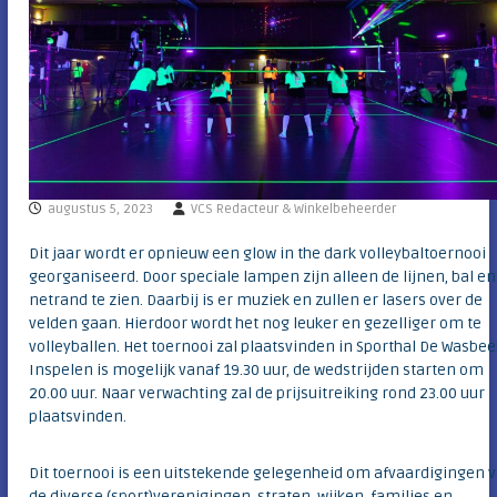
c
e
l
n
u
b
h
v
e
a
i
n
d
m
e
b
o
augustus 5, 2023
VCS Redacteur & Winkelbeheerder
l
l
Dit jaar wordt er opnieuw een glow in the dark volleybaltoernooi
e
georganiseerd. Door speciale lampen zijn alleen de lijnen, bal en
n
netrand te zien. Daarbij is er muziek en zullen er lasers over de
s
velden gaan. Hierdoor wordt het nog leuker en gezelliger om te
t
volleyballen. Het toernooi zal plaatsvinden in Sporthal De Wasbee
r
e
Inspelen is mogelijk vanaf 19.30 uur, de wedstrijden starten om
e
20.00 uur. Naar verwachting zal de prijsuitreiking rond 23.00 uur
k
plaatsvinden.
Dit toernooi is een uitstekende gelegenheid om afvaardigingen 
de diverse (sport)verenigingen, straten, wijken, families en