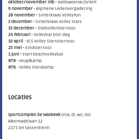
oktober/november ntb -
Halloweenactiviteit
9 november -
Algmene Ledenvergadering
28 november -
Sinterklaas Volleyfun
3 december -
Sinterklaas Volley Stars
15 december -
Oliebollentoernooi
24 februari -
Volleybal DOE-dag
10 april
- VCS Volley Starstoernooi
25 mei
-
Eindtoernooi
1 juni -
Start beachvolleybal
NTB -
Jeugdkamp
NTB
- Volley Starskamp
Locaties
Sportcomplex De Wasbeek
(ma, di, wo, do)
Alkemadelaan 12
2171 DH Sassenheim