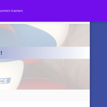
 komen trainen.
0
in the Dark (sport)feesten