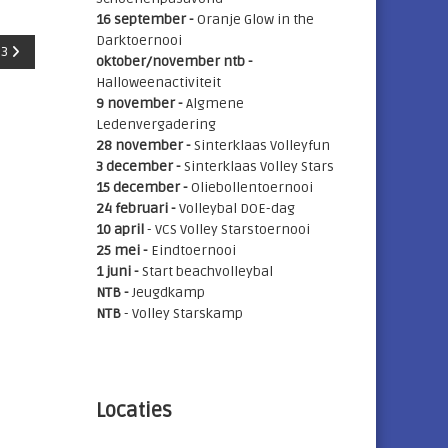
16 september -
Oranje Glow in the
Darktoernooi
23
oktober/november ntb -
Halloweenactiviteit
9 november -
Algmene
Ledenvergadering
28 november -
Sinterklaas Volleyfun
3 december -
Sinterklaas Volley Stars
15 december -
Oliebollentoernooi
24 februari -
Volleybal DOE-dag
10 april
- VCS Volley Starstoernooi
25 mei
-
Eindtoernooi
1 juni -
Start beachvolleybal
NTB -
Jeugdkamp
NTB
- Volley Starskamp
Locaties