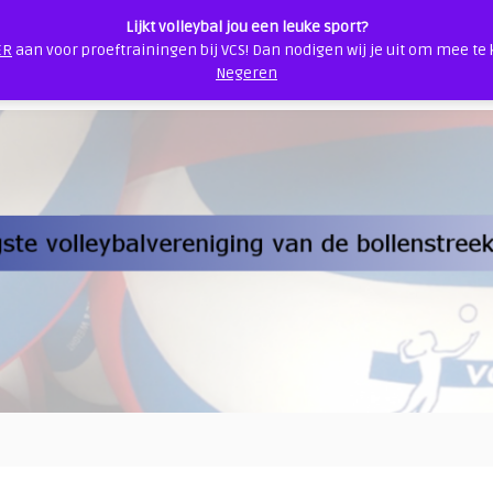
Lijkt volleybal jou een leuke sport?
ER
aan voor proeftrainingen bij VCS! Dan nodigen wij je uit om mee te
s
Contact
Veilige sportomgeving
VCS Webshop
Glow 
Negeren