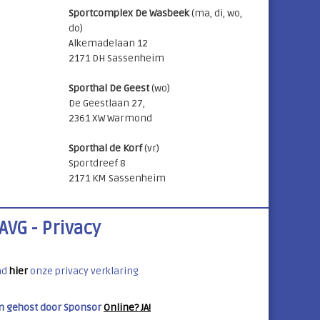
Sportcomplex De Wasbeek
(ma, di, wo,
do)
Alkemadelaan 12
2171 DH Sassenheim
Sporthal De Geest
(wo)
De Geestlaan 27,
2361 XW Warmond
Sporthal de Korf
(vr)
Sportdreef 8
2171 KM Sassenheim
AVG - Privacy
ad
hier
onze privacy verklaring
n gehost door Sponsor
Online? JA!