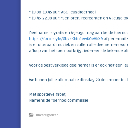
e
k
* 18.00-19.45 uur: ABC-jeugdtoernooi
* 19.45-22.30 uur: *Senioren, recreanten en A-jeugd t
Deelname is gratis en A-jeugd mag aan beide toerno
https://forms.gle/GbvzKMn1ewKQeVKX9
of per email 
is er uiteraard muziek en zullen alle deelnemers wor
afloop van het toernooi krijgt iedereen de bekende ol
Voor de best verklede deelnemer is er ook nog een leu
We hopen jullie allemaal te dinsdag 20 december in d
Met sportieve groet,
Namens de Toernooicommissie
Uncategorized