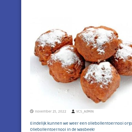
e
a
n
l
h
c
e
l
i
u
m
b
v
a
n
d
e
b
o
l
l
e
n
s
november 25, 2022
VCS_AdMiN
t
r
Eindelijk kunnen we weer een oliebollentoernooi org
e
Oliebollentoernooi in de Wasbeek!