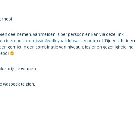
oernooi
oien deelnemen. Aanmelden is per persoon en kan via deze link
via
toernooicommissie@volleybalclubsassenheim.nl
. Tijdens dit toe
den gemixt in een combinatie van niveau, plezier en gezelligheid. Na
iebol
ke prijs te winnen.
e Wasbeek te zien.