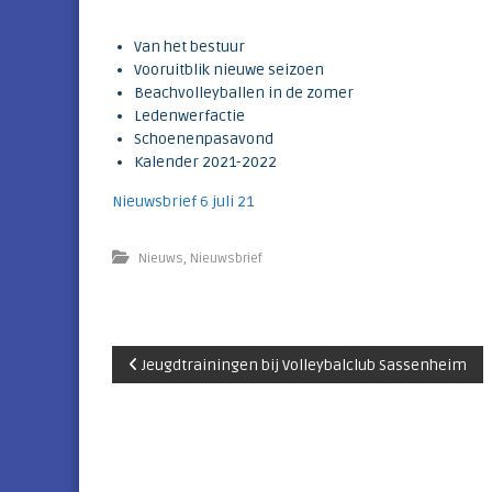
e
k
Van het bestuur
Vooruitblik nieuwe seizoen
Beachvolleyballen in de zomer
Ledenwerfactie
Schoenenpasavond
Kalender 2021-2022
Nieuwsbrief 6 juli 21
,
Nieuws
Nieuwsbrief
B
Jeugdtrainingen bij Volleybalclub Sassenheim
e
r