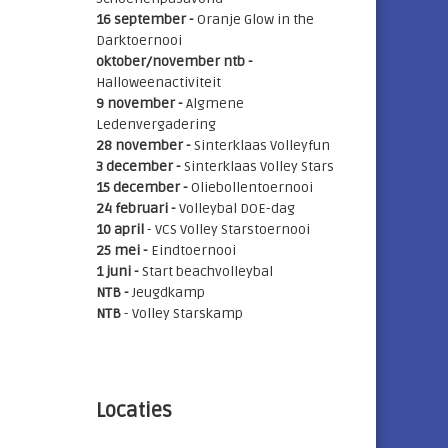
16 september -
Oranje Glow in the
Darktoernooi
oktober/november ntb -
Halloweenactiviteit
9 november -
Algmene
Ledenvergadering
28 november -
Sinterklaas Volleyfun
3 december -
Sinterklaas Volley Stars
15 december -
Oliebollentoernooi
24 februari -
Volleybal DOE-dag
10 april
- VCS Volley Starstoernooi
25 mei
-
Eindtoernooi
1 juni -
Start beachvolleybal
NTB -
Jeugdkamp
NTB
- Volley Starskamp
Locaties