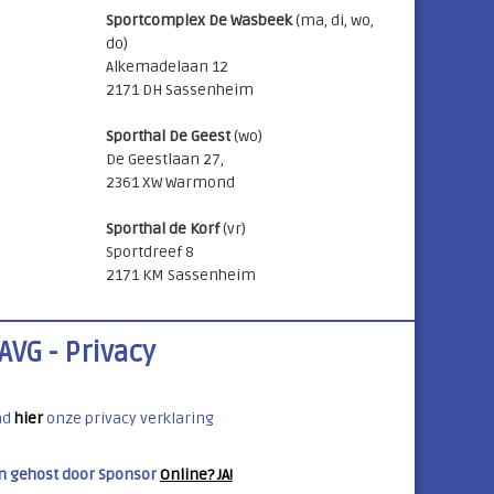
Sportcomplex De Wasbeek
(ma, di, wo,
do)
Alkemadelaan 12
2171 DH Sassenheim
Sporthal De Geest
(wo)
De Geestlaan 27,
2361 XW Warmond
Sporthal de Korf
(vr)
Sportdreef 8
2171 KM Sassenheim
AVG - Privacy
ad
hier
onze privacy verklaring
n gehost door Sponsor
Online? JA!