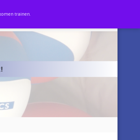
 komen trainen.
0
in the Dark (sport)feesten