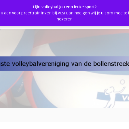
Lijkt volleybal jou een leuke sport?
ER
aan voor proeftrainingen bij VCS! Dan nodigen wij je uit om mee te
s
Contact
Veilige sportomgeving
VCS Webshop
Glow 
Negeren