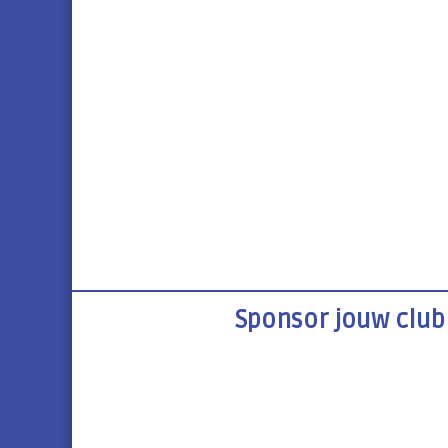
t
i
e
Sponsor jouw club 