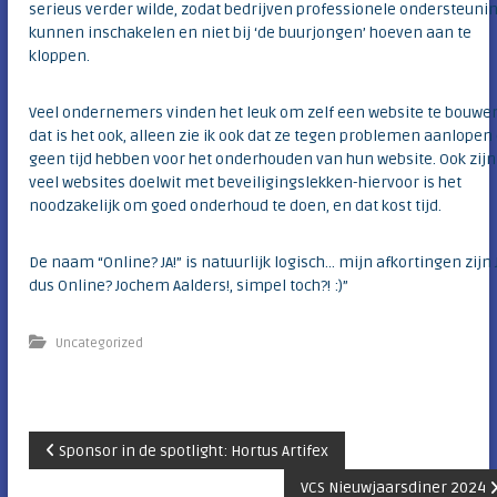
serieus verder wilde, zodat bedrijven professionele ondersteuni
kunnen inschakelen en niet bij ‘de buurjongen’ hoeven aan te
kloppen.
Veel ondernemers vinden het leuk om zelf een website te bouwe
dat is het ook, alleen zie ik ook dat ze tegen problemen aanlopen 
geen tijd hebben voor het onderhouden van hun website. Ook zijn
veel websites doelwit met beveiligingslekken-hiervoor is het
noodzakelijk om goed onderhoud te doen, en dat kost tijd.
De naam “Online? JA!” is natuurlijk logisch… mijn afkortingen zijn J
dus Online? Jochem Aalders!, simpel toch?! :)”
Uncategorized
B
Sponsor in de spotlight: Hortus Artifex
VCS Nieuwjaarsdiner 2024