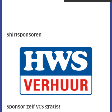
e
r
i
c
Shirtsponsoren
h
t
n
a
v
i
Sponsor zelf VCS gratis!