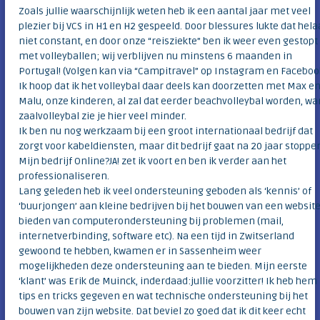
Zoals jullie waarschijnlijk weten heb ik een aantal jaar met veel
plezier bij VCS in H1 en H2 gespeeld. Door blessures lukte dat hela
niet constant, en door onze “reisziekte” ben ik weer even gestopt
met volleyballen; wij verblijven nu minstens 6 maanden in
Portugal! (Volgen kan via “Campitravel” op Instagram en Facebook
Ik hoop dat ik het volleybal daar deels kan doorzetten met Max e
Malu, onze kinderen, al zal dat eerder beachvolleybal worden, wa
zaalvolleybal zie je hier veel minder.
Ik ben nu nog werkzaam bij een groot internationaal bedrijf dat
zorgt voor kabeldiensten, maar dit bedrijf gaat na 20 jaar stoppe
Mijn bedrijf Online?JA! zet ik voort en ben ik verder aan het
professionaliseren.
Lang geleden heb ik veel ondersteuning geboden als ‘kennis’ of
‘buurjongen’ aan kleine bedrijven bij het bouwen van een website
bieden van computerondersteuning bij problemen (mail,
internetverbinding, software etc). Na een tijd in Zwitserland
gewoond te hebben, kwamen er in Sassenheim weer
mogelijkheden deze ondersteuning aan te bieden. Mijn eerste
‘klant’ was Erik de Muinck, inderdaad:jullie voorzitter! Ik heb hem
tips en tricks gegeven en wat technische ondersteuning bij het
bouwen van zijn website. Dat beviel zo goed dat ik dit keer echt