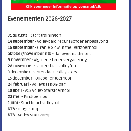
Evenementen 2026-2027
31 augusts -
Start trainingen
14 september -
Volleybaldirect.nl Schoenenpasavond
16 september -
Oranje Glow in the Darktoernooi
oktober/november ntb -
Halloweenactiviteit
9 november -
Algmene Ledenvergadering
28 november -
Sinterklaas Volleyfun
3 december -
Sinterklaas Volley Stars
15 december -
Oliebollentoernooi
24 februari -
Volleybal DOE-dag
10 april
- VCS Volley Starstoernooi
25 mei
-
Eindtoernooi
1 juni -
Start beachvolleybal
NTB -
Jeugdkamp
NTB
- Volley Starskamp