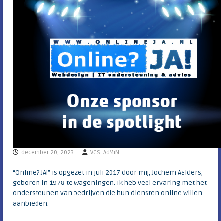
c
e
l
n
u
b
h
v
e
a
i
n
d
m
e
b
o
l
l
e
n
s
t
december 20, 2023
VCS_AdMiN
r
e
e
“Online? JA!” is opgezet in juli 2017 door mij, Jochem Aalders,
k
geboren in 1978 te Wageningen. Ik heb veel ervaring met het
ondersteunen van bedrijven die hun diensten online willen
aanbieden.